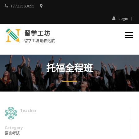
Skip
17723583055
to
content
Login
留学工坊
留学工坊 助你远航
托福全程班
Teacher
Category
语言考试